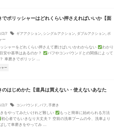
きでポリッシャーはどれくらい押さえればいいか【面
4/2/7
ギアアクション
,
シングルアクション
,
ダブルアクション
,
ポ
ャー
リッシャーをどれくらい押さえて磨けばいいかわからない
わかり
目安や基準はあるのか？
バフやコンパウンドとの関係によって
？ 車磨きでポリッシ ...
シャー
きのはじめかた【道具は買えない・使えないあなた
4/2/7
コンパウンド
,
バフ
,
手磨き
磨きをやってみたいけれど難しい
もっと簡単に始められる方法
初心者でもいきなり大丈夫？ 空前の洗車ブームの今、洗車より
ばして車磨きをやってみ ...