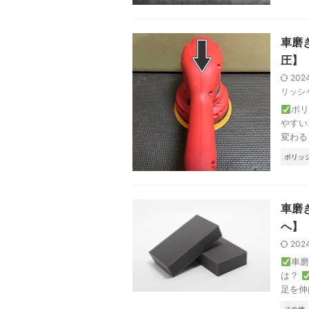
車磨
圧】
202
リッシ
ポ
やすい
変わる
ポリッ
車磨
へ】
202
車
は？
足を伸