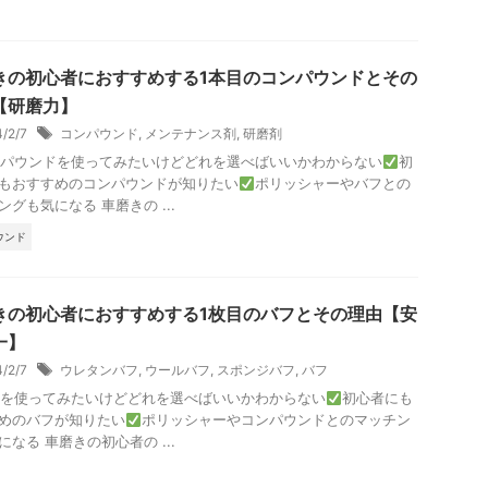
きの初心者におすすめする1本目のコンパウンドとその
【研磨力】
4/2/7
コンパウンド
,
メンテナンス剤
,
研磨剤
パウンドを使ってみたいけどどれを選べばいいかわからない
初
もおすすめのコンパウンドが知りたい
ポリッシャーやバフとの
ングも気になる 車磨きの ...
ウンド
きの初心者におすすめする1枚目のバフとその理由【安
一】
4/2/7
ウレタンバフ
,
ウールバフ
,
スポンジバフ
,
バフ
を使ってみたいけどどれを選べばいいかわからない
初心者にも
めのバフが知りたい
ポリッシャーやコンパウンドとのマッチン
になる 車磨きの初心者の ...