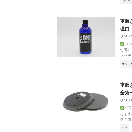
その他
車磨
理由
202
コン
心者に
マッチ
コンパ
車磨
全第
202
バフ
おすす
グも気
バフ