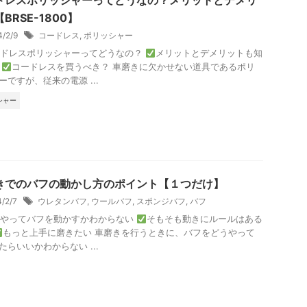
ドレスポリッシャーってどうなの？メリットとデメリ
BRSE-1800】
4/2/9
コードレス
,
ポリッシャー
ードレスポリッシャーってどうなの？
メリットとデメリットも知
い
コードレスを買うべき？ 車磨きに欠かせない道具であるポリ
ーですが、従来の電源 ...
シャー
きでのバフの動かし方のポイント【１つだけ】
4/2/7
ウレタンバフ
,
ウールバフ
,
スポンジバフ
,
バフ
うやってバフを動かすかわからない
そもそも動きにルールはある
もっと上手に磨きたい 車磨きを行うときに、バフをどうやって
たらいいかわからない ...