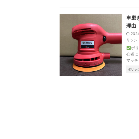
車磨
理由
202
リッシ
ポリ
心者に
マッチ
ポリッ