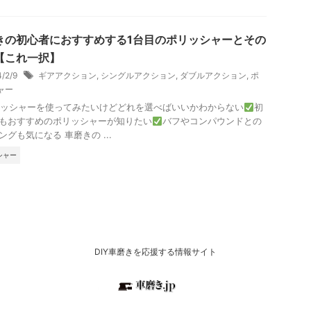
きの初心者におすすめする1台目のポリッシャーとその
【これ一択】
4/2/9
ギアアクション
,
シングルアクション
,
ダブルアクション
,
ポ
ャー
ッシャーを使ってみたいけどどれを選べばいいかわからない
初
もおすすめのポリッシャーが知りたい
バフやコンパウンドとの
ングも気になる 車磨きの ...
シャー
DIY車磨きを応援する情報サイト