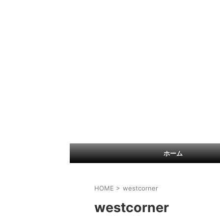
ホーム
HOME
>
westcorner
westcorner