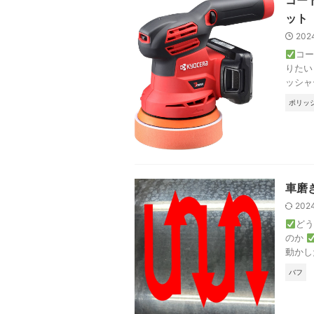
コー
ット【
202
コ
りた
ッシャ
ポリッ
車磨
202
ど
のか
動かし
バフ