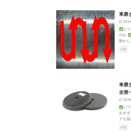
車磨
202
ど
のか
動かし
バフ
車磨
全第
202
バフ
おすす
グも気
バフ