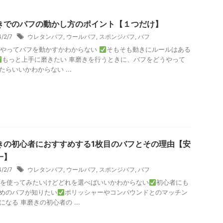
きでのバフの動かし方のポイント【１つだけ】
4/2/7
ウレタンバフ
,
ウールバフ
,
スポンジバフ
,
バフ
うやってバフを動かすかわからない
そもそも動きにルールはある
もっと上手に磨きたい 車磨きを行うときに、バフをどうやって
たらいいかわからない ...
きの初心者におすすめする1枚目のバフとその理由【安
一】
4/2/7
ウレタンバフ
,
ウールバフ
,
スポンジバフ
,
バフ
を使ってみたいけどどれを選べばいいかわからない
初心者にも
めのバフが知りたい
ポリッシャーやコンパウンドとのマッチン
になる 車磨きの初心者の ...